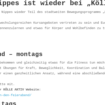
ippes ist wieder bei „Köl
 Nippes wieder Teil des stadtweiten Bewegungsprogramms „
wechslungsreichen Kursangeboten vertreten zu sein und Eu
ennenzulernen und etwas für Körper und Wohlbefinden zu t
nd – montags
bekommen und gleichzeitig etwas für die Fitness tun möch
t Übungen für Kraft, Beweglichkeit, Koordination und Bal
r einen ganzheitlichen Ansatz, während eine abschließend
tte mit.
r KÖLLE AKTIV Website:
n-den-feierabend/
itags